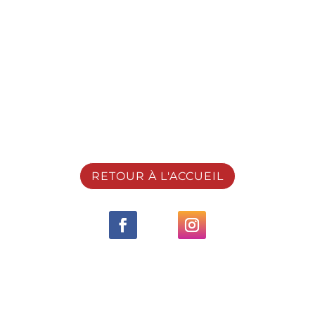
Votre demande de réservation a bien été reçue ! Notre
équipe examinera les détails et vous contactera sous peu
pour confirmer la disponibilité. Vous recevrez bientôt un
email de confirmation.
En attendant, n’hésitez pas à consulter notre site web ou
à nous suivre sur les réseaux sociaux.
RETOUR À L'ACCUEIL